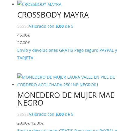
CROSSBODY MAYRA
Valorado con
5.00
de 5
45,00
€
27,00
€
Envío y devoluciones GRATIS Pago seguro PAYPAL y
TARJETA
MONEDERO DE MUJER MAE
NEGRO
Valorado con
5.00
de 5
20,00
€
12,00
€
Envío y devoluciones GRATIS Pago seguro PAYPAL y