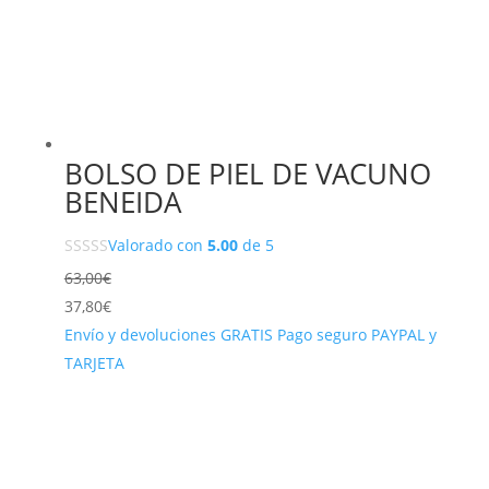
TARJETA
CARTERA DE MUJER
BABETTE AZUL
Valorado con
5.00
de 5
34,90
€
20,94
€
Envío y devoluciones GRATIS Pago seguro PAYPAL y
TARJETA
BOLSO DE PIEL NAPPA
BLANCHE
Valorado con
5.00
de 5