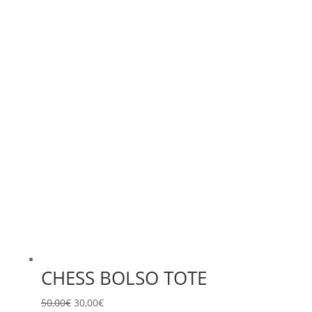
139,00
€
83,40
€
Envío y devoluciones GRATIS Pago seguro PAYPAL y
TARJETA