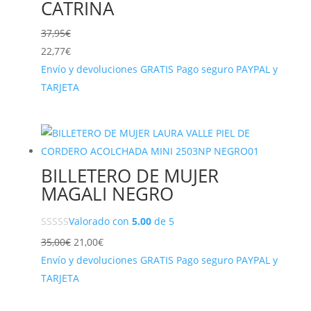
CATRINA
37,95
€
22,77
€
Envío y devoluciones GRATIS Pago seguro PAYPAL y
TARJETA
BILLETERO DE MUJER
MAGALI NEGRO
Valorado con
5.00
de 5
35,00
€
21,00
€
Envío y devoluciones GRATIS Pago seguro PAYPAL y
TARJETA