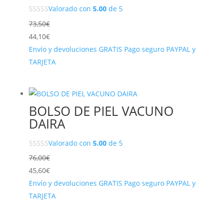
Valorado con
5.00
de 5
73,50
€
44,10
€
Envío y devoluciones GRATIS Pago seguro PAYPAL y
TARJETA
BOLSO DE PIEL VACUNO
DAIRA
Valorado con
5.00
de 5
76,00
€
45,60
€
Envío y devoluciones GRATIS Pago seguro PAYPAL y
TARJETA