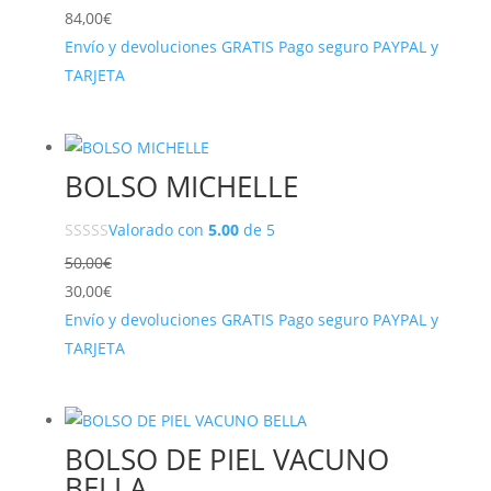
84,00
€
Envío y devoluciones GRATIS Pago seguro PAYPAL y
TARJETA
BOLSO MICHELLE
Valorado con
5.00
de 5
50,00
€
30,00
€
Envío y devoluciones GRATIS Pago seguro PAYPAL y
TARJETA
BOLSO DE PIEL VACUNO
BELLA