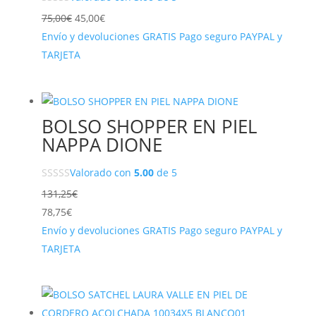
75,00
€
45,00
€
Envío y devoluciones GRATIS Pago seguro PAYPAL y
TARJETA
BOLSO SHOPPER EN PIEL
NAPPA DIONE
Valorado con
5.00
de 5
131,25
€
78,75
€
Envío y devoluciones GRATIS Pago seguro PAYPAL y
TARJETA